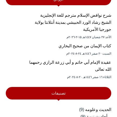
شرح نواقض الإسلام مترجم للغة الإنجليزية
الشيخ رشاد الورد الحبيشي بمدينة أنتلانتا بولاية
جورجيا الأمريكية
الأحد ۲۷ شعبان ۱٤٤۷هـ ۱۵-۲-۲۰۲٦م
كتاب الإيمان من صحيح البخاري
السبت ۲۰ صفر ۱٤٤٦هـ ۲٤-۸-۲۰۲٤م
عقيدة الإمام أبي حاتم و أبي زرعة الرازي رحمهما
الله تعالى
الثلاثاء ۱٦ صفر ۱٤٤٦هـ ۲۰-۸-۲۰۲٤م
تصنيفات
الحديث وعلومه
(9)
أحاديث نبوية
(9)