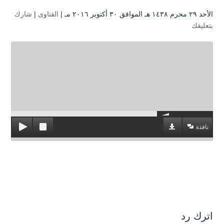
الأحد ۲۹ محرم ۱٤۳۸ هـ الموافق ۳۰ أكتوبر ۲۰۱٦ مـ |
الفتاوى
|
شارك
بتعليقك
نافذة
اترك رد