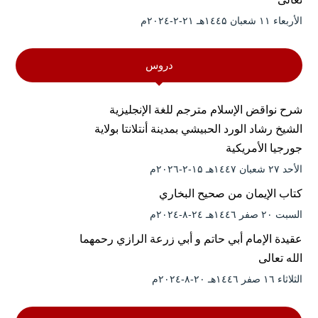
الأربعاء ۱۱ شعبان ۱٤٤۵هـ ۲۱-۲-۲۰۲٤م
دروس
شرح نواقض الإسلام مترجم للغة الإنجليزية
الشيخ رشاد الورد الحبيشي بمدينة أنتلانتا بولاية
جورجيا الأمريكية
الأحد ۲۷ شعبان ۱٤٤۷هـ ۱۵-۲-۲۰۲٦م
كتاب الإيمان من صحيح البخاري
السبت ۲۰ صفر ۱٤٤٦هـ ۲٤-۸-۲۰۲٤م
عقيدة الإمام أبي حاتم و أبي زرعة الرازي رحمهما
الله تعالى
الثلاثاء ۱٦ صفر ۱٤٤٦هـ ۲۰-۸-۲۰۲٤م