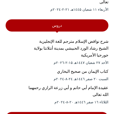
تعالى
الأربعاء ۱۱ شعبان ۱٤٤۵هـ ۲۱-۲-۲۰۲٤م
دروس
شرح نواقض الإسلام مترجم للغة الإنجليزية
الشيخ رشاد الورد الحبيشي بمدينة أنتلانتا بولاية
جورجيا الأمريكية
الأحد ۲۷ شعبان ۱٤٤۷هـ ۱۵-۲-۲۰۲٦م
كتاب الإيمان من صحيح البخاري
السبت ۲۰ صفر ۱٤٤٦هـ ۲٤-۸-۲۰۲٤م
عقيدة الإمام أبي حاتم و أبي زرعة الرازي رحمهما
الله تعالى
الثلاثاء ۱٦ صفر ۱٤٤٦هـ ۲۰-۸-۲۰۲٤م