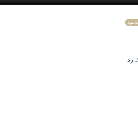
ث نبوية
 رد