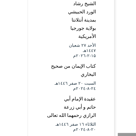
الشيخ رشاد
الورد الحبيشي
بمدينة أنتلانتا
بولاية جورجيا
الأمريكية
الأحد ۲۷ شعبان
۱٤٤۷هـ
۱۵-۲-۲۰۲٦م
كتاب الإيمان من صحيح
البخاري
السبت ۲۰ صفر ۱٤٤٦هـ
۲٤-۸-۲۰۲٤م
عقيدة الإمام أبي
حاتم و أبي زرعة
الرازي رحمهما الله تعالى
الثلاثاء ۱٦ صفر ۱٤٤٦هـ
۲۰-۸-۲۰۲٤م