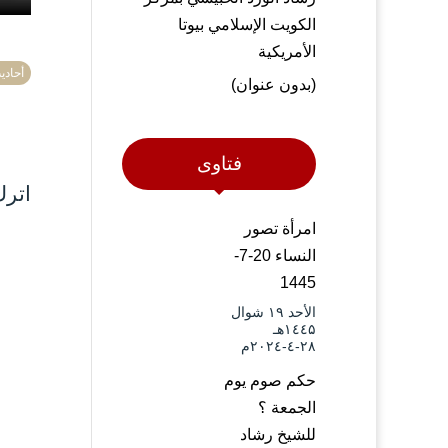
الكويت الإسلامي بيوتا
الأمريكية
أحادي
(بدون عنوان)
فتاوى
اترك
امرأة تصور
النساء 20-7-
1445
الأحد ۱۹ شوال
۱٤٤۵هـ
۲۸-٤-۲۰۲٤م
حكم صوم يوم
الجمعة ؟
للشيخ رشاد