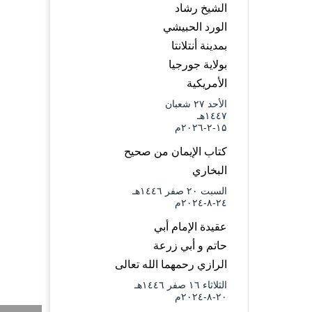
الشيخ رشاد
الورد الحبيشي
بمدينة أنتلانتا
بولاية جورجيا
الأمريكية
الأحد ۲۷ شعبان
۱٤٤۷هـ
۱۵-۲-۲۰۲٦م
كتاب الإيمان من صحيح
البخاري
السبت ۲۰ صفر ۱٤٤٦هـ
۲٤-۸-۲۰۲٤م
عقيدة الإمام أبي
حاتم و أبي زرعة
الرازي رحمهما الله تعالى
الثلاثاء ۱٦ صفر ۱٤٤٦هـ
۲۰-۸-۲۰۲٤م