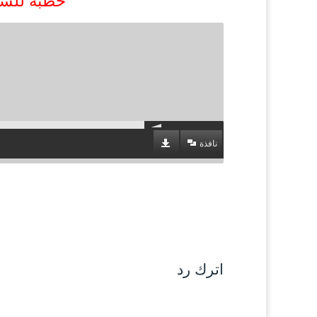
خطبة للشي
نافذة
اترك رد