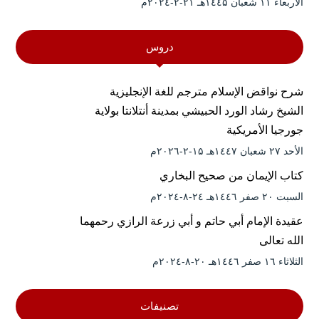
الأربعاء ۱۱ شعبان ۱٤٤۵هـ ۲۱-۲-۲۰۲٤م
دروس
شرح نواقض الإسلام مترجم للغة الإنجليزية
الشيخ رشاد الورد الحبيشي بمدينة أنتلانتا بولاية
جورجيا الأمريكية
الأحد ۲۷ شعبان ۱٤٤۷هـ ۱۵-۲-۲۰۲٦م
كتاب الإيمان من صحيح البخاري
السبت ۲۰ صفر ۱٤٤٦هـ ۲٤-۸-۲۰۲٤م
عقيدة الإمام أبي حاتم و أبي زرعة الرازي رحمهما
الله تعالى
الثلاثاء ۱٦ صفر ۱٤٤٦هـ ۲۰-۸-۲۰۲٤م
تصنيفات