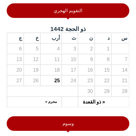
التقويم الهجري
ذو الحجة 1442
س
د
ن
ث
أرب
خ
ج
6
5
4
3
2
1
13
12
11
10
9
8
7
20
19
18
17
16
15
14
27
26
25
24
23
22
21
30
29
28
« ذو القعدة
محرم »
وسوم