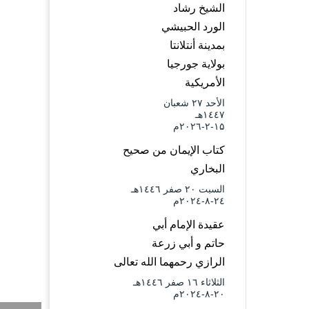
الشيخ رشاد
الورد الحبيشي
بمدينة أنتلانتا
بولاية جورجيا
الأمريكية
الأحد ۲۷ شعبان
۱٤٤۷هـ
۱۵-۲-۲۰۲٦م
كتاب الإيمان من صحيح
البخاري
السبت ۲۰ صفر ۱٤٤٦هـ
۲٤-۸-۲۰۲٤م
عقيدة الإمام أبي
حاتم و أبي زرعة
الرازي رحمهما الله تعالى
الثلاثاء ۱٦ صفر ۱٤٤٦هـ
۲۰-۸-۲۰۲٤م