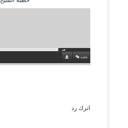
نافذة
اترك رد