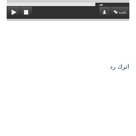
نافذة
اترك رد