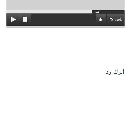
نافذة
اترك رد