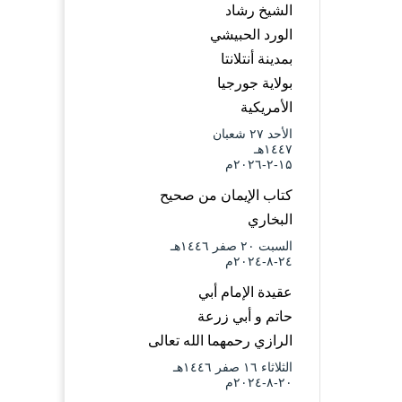
الشيخ رشاد
الورد الحبيشي
بمدينة أنتلانتا
بولاية جورجيا
الأمريكية
الأحد ۲۷ شعبان
۱٤٤۷هـ
۱۵-۲-۲۰۲٦م
كتاب الإيمان من صحيح
البخاري
السبت ۲۰ صفر ۱٤٤٦هـ
۲٤-۸-۲۰۲٤م
عقيدة الإمام أبي
حاتم و أبي زرعة
الرازي رحمهما الله تعالى
الثلاثاء ۱٦ صفر ۱٤٤٦هـ
۲۰-۸-۲۰۲٤م