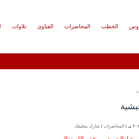
روس
الخطب
المحاضرات
الفتاوى
تلاوات
ا
ة
حبشية
المحاضرات
|
شارك بتعليقك
رشادالحبيشي وفقه الله تعالى