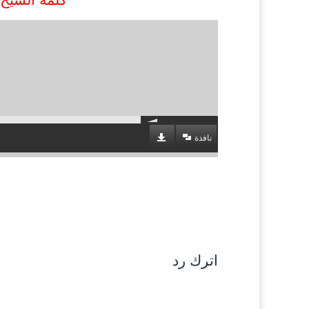
نافذة
اترك رد