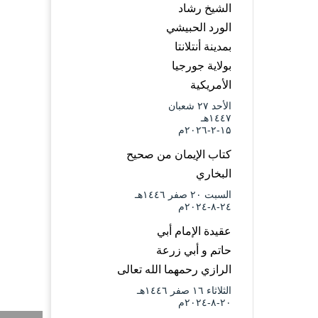
الشيخ رشاد
الورد الحبيشي
بمدينة أنتلانتا
بولاية جورجيا
الأمريكية
الأحد ۲۷ شعبان
۱٤٤۷هـ
۱۵-۲-۲۰۲٦م
كتاب الإيمان من صحيح
البخاري
السبت ۲۰ صفر ۱٤٤٦هـ
۲٤-۸-۲۰۲٤م
عقيدة الإمام أبي
حاتم و أبي زرعة
الرازي رحمهما الله تعالى
الثلاثاء ۱٦ صفر ۱٤٤٦هـ
۲۰-۸-۲۰۲٤م