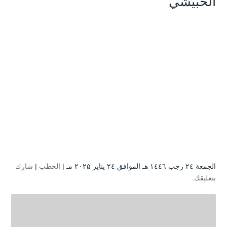
الحبيشي
الجمعة ۲٤ رجب ۱٤٤٦ هـ الموافق ۲٤ يناير ۲۰۲۵ مـ |
الخطب
|
شارك
بتعليقك