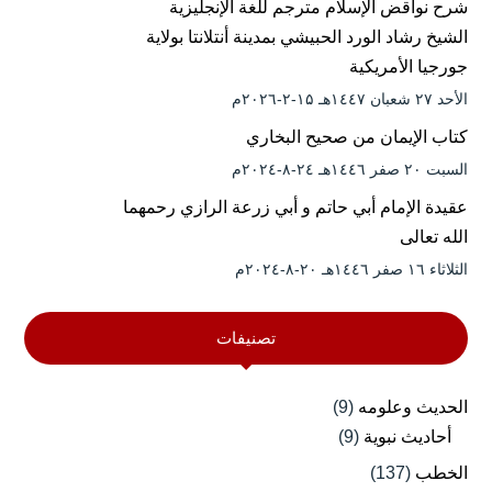
شرح نواقض الإسلام مترجم للغة الإنجليزية
الشيخ رشاد الورد الحبيشي بمدينة أنتلانتا بولاية
جورجيا الأمريكية
الأحد ۲۷ شعبان ۱٤٤۷هـ ۱۵-۲-۲۰۲٦م
كتاب الإيمان من صحيح البخاري
السبت ۲۰ صفر ۱٤٤٦هـ ۲٤-۸-۲۰۲٤م
عقيدة الإمام أبي حاتم و أبي زرعة الرازي رحمهما
الله تعالى
الثلاثاء ۱٦ صفر ۱٤٤٦هـ ۲۰-۸-۲۰۲٤م
تصنيفات
الحديث وعلومه
(9)
أحاديث نبوية
(9)
الخطب
(137)