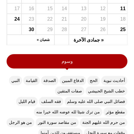
17
16
15
14
13
12
11
24
23
22
21
20
19
18
30
29
28
27
26
25
« جمادى الآخرة
شعبان »
وسوم
أحاديث نبوية
الحج
الدفاع المبين
الصدقة
القيامة
النبي
خطب الشيخ الحبيشي
صفات المتقين
فضائل النبي صلى الله عليه وسلم
فقه السلف
قيام الليل
مقطع مؤثر
من ترك شيئا لله عوضه الله خيرا منه
من حرم الله عليهم الجنة
من مقاصد سورة النور
من هو الرجل
وقفات مع سورة النحل
ويستغفرون للذين آمنوا