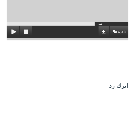
نافذة
اترك رد