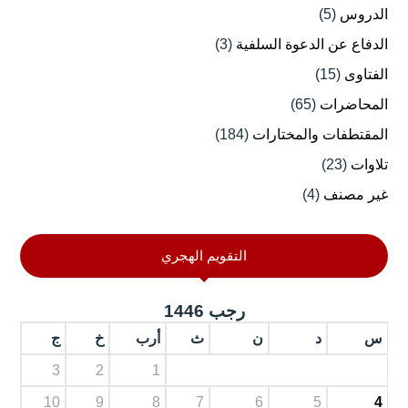
الدروس
(5)
الدفاع عن الدعوة السلفية
(3)
الفتاوى
(15)
المحاضرات
(65)
المقتطفات والمختارات
(184)
تلاوات
(23)
غير مصنف
(4)
التقويم الهجري
رجب 1446
س
د
ن
ث
أرب
خ
ج
3
2
1
10
9
8
7
6
5
4