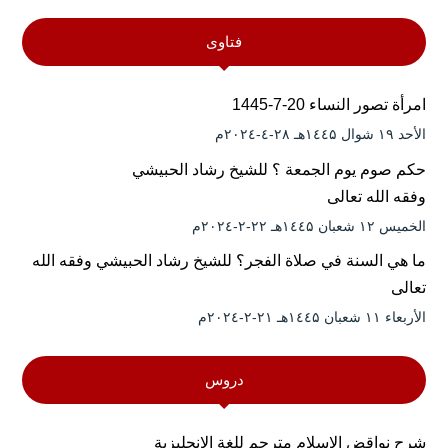
فتاوى
امرأة تصور النساء 20-7-1445
الأحد ۱۹ شوال ۱٤٤۵هـ ۲۸-٤-۲۰۲٤م
حكم صوم يوم الجمعة ؟ للشيخ رشاد الحبيشي
وفقه الله تعالى
الخميس ۱۲ شعبان ۱٤٤۵هـ ۲۲-۲-۲۰۲٤م
ما هي السنة في صلاة الفجر؟ للشيخ رشاد الحبيشي وفقه الله
تعالى
الأربعاء ۱۱ شعبان ۱٤٤۵هـ ۲۱-۲-۲۰۲٤م
دروس
شرح نواقض الإسلام مترجم للغة الإنجليزية