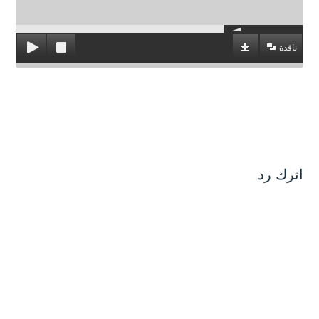
نافذة
اترك رد