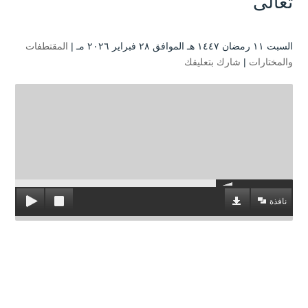
تعالى
السبت ۱۱ رمضان ۱٤٤۷ هـ الموافق ۲۸ فبراير ۲۰۲٦ مـ |
المقتطفات
والمختارات
|
شارك بتعليقك
نافذة