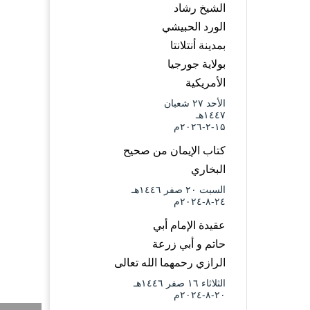
الشيخ رشاد
الورد الحبيشي
بمدينة أنتلانتا
بولاية جورجيا
الأمريكية
الأحد ۲۷ شعبان
۱٤٤۷هـ
۱۵-۲-۲۰۲٦م
كتاب الإيمان من صحيح
البخاري
السبت ۲۰ صفر ۱٤٤٦هـ
۲٤-۸-۲۰۲٤م
عقيدة الإمام أبي
حاتم و أبي زرعة
الرازي رحمهما الله تعالى
الثلاثاء ۱٦ صفر ۱٤٤٦هـ
۲۰-۸-۲۰۲٤م