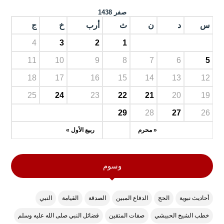
صفر 1438
س
د
ن
ث
أرب
خ
ج
4
3
2
1
11
10
9
8
7
6
5
18
17
16
15
14
13
12
25
24
23
22
21
20
19
29
28
27
26
« محرم
ربيع الأول »
وسوم
أحاديث نبوية
الحج
الدفاع المبين
الصدقة
القيامة
النبي
خطب الشيخ الحبيشي
صفات المتقين
فضائل النبي صلى الله عليه وسلم