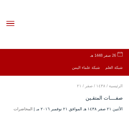
26 صفر 1448 هـ
شبكة العلم
شبكة علماء اليمن
الرئيسية
/
۱٤۳۸
/
صفر
/
۲۱
صفــــات المتقـين
الأثنين ۲۱ صفر ۱٤۳۸ هـ الموافق ۲۱ نوفمبر ۲۰۱٦ مـ |
المحاضرات