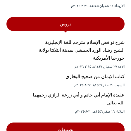
الأربعاء ۱۱ شعبان ۱٤٤۵هـ ۲۱-۲-۲۰۲٤م
دروس
شرح نواقض الإسلام مترجم للغة الإنجليزية
الشيخ رشاد الورد الحبيشي بمدينة أنتلانتا بولاية
جورجيا الأمريكية
الأحد ۲۷ شعبان ۱٤٤۷هـ ۱۵-۲-۲۰۲٦م
كتاب الإيمان من صحيح البخاري
السبت ۲۰ صفر ۱٤٤٦هـ ۲٤-۸-۲۰۲٤م
عقيدة الإمام أبي حاتم و أبي زرعة الرازي رحمهما
الله تعالى
الثلاثاء ۱٦ صفر ۱٤٤٦هـ ۲۰-۸-۲۰۲٤م
تصنيفات