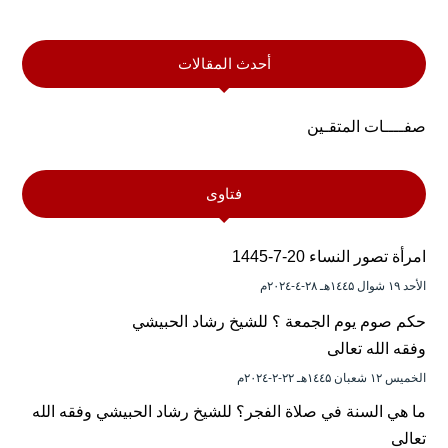
أحدث المقالات
صفــــات المتقـين
فتاوى
امرأة تصور النساء 20-7-1445
الأحد ۱۹ شوال ۱٤٤۵هـ ۲۸-٤-۲۰۲٤م
حكم صوم يوم الجمعة ؟ للشيخ رشاد الحبيشي
وفقه الله تعالى
الخميس ۱۲ شعبان ۱٤٤۵هـ ۲۲-۲-۲۰۲٤م
ما هي السنة في صلاة الفجر؟ للشيخ رشاد الحبيشي وفقه الله
تعالى