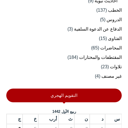
أحاديث نبوية
(9)
الخطب
(137)
الدروس
(5)
الدفاع عن الدعوة السلفية
(3)
الفتاوى
(15)
المحاضرات
(65)
المقتطفات والمختارات
(184)
تلاوات
(23)
غير مصنف
(4)
التقويم الهجري
ربيع الأول 1442
س
د
ن
ث
أرب
خ
ج