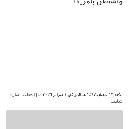
واشنطن بأمريكا
الأحد ۱۳ شعبان ۱٤٤۷ هـ الموافق ۱ فبراير ۲۰۲٦ مـ |
الخطب
|
شارك
بتعليقك