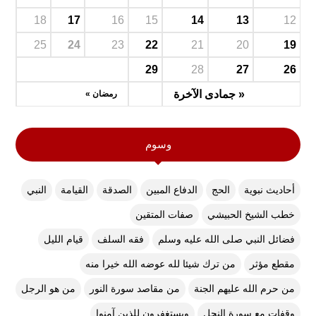
18
17
16
15
14
13
12
25
24
23
22
21
20
19
29
28
27
26
« جمادى الآخرة
رمضان »
وسوم
أحاديث نبوية
الحج
الدفاع المبين
الصدقة
القيامة
النبي
خطب الشيخ الحبيشي
صفات المتقين
فضائل النبي صلى الله عليه وسلم
فقه السلف
قيام الليل
مقطع مؤثر
من ترك شيئا لله عوضه الله خيرا منه
من حرم الله عليهم الجنة
من مقاصد سورة النور
من هو الرجل
وقفات مع سورة النحل
ويستغفرون للذين آمنوا