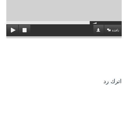
نافذة
اترك رد