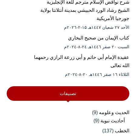
شرح نواقض الإسلام مترجم للغة الإنجليزية
الشيخ رشاد الورد الحبيشي بمدينة أنتلانتا بولاية
جورجيا الأمريكية
الأحد ۲۷ شعبان ۱٤٤۷هـ ۱۵-۲-۲۰۲٦م
كتاب الإيمان من صحيح البخاري
السبت ۲۰ صفر ۱٤٤٦هـ ۲٤-۸-۲۰۲٤م
عقيدة الإمام أبي حاتم و أبي زرعة الرازي رحمهما
الله تعالى
الثلاثاء ۱٦ صفر ۱٤٤٦هـ ۲۰-۸-۲۰۲٤م
تصنيفات
الحديث وعلومه
(9)
أحاديث نبوية
(9)
الخطب
(137)