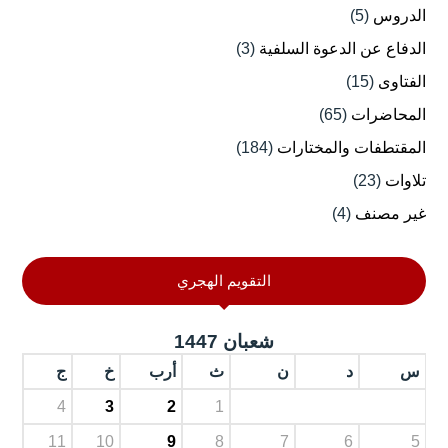
الدروس
(5)
الدفاع عن الدعوة السلفية
(3)
الفتاوى
(15)
المحاضرات
(65)
المقتطفات والمختارات
(184)
تلاوات
(23)
غير مصنف
(4)
التقويم الهجري
شعبان 1447
س
د
ن
ث
أرب
خ
ج
4
3
2
1
11
10
9
8
7
6
5