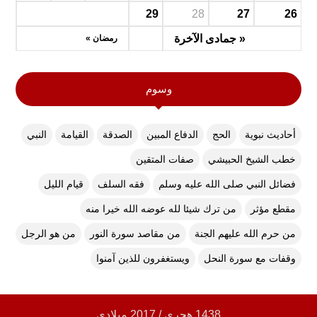
29
28
27
26
« جمادى الآخرة
رمضان »
وسوم
أحاديث نبوية
الحج
الدفاع المبين
الصدقة
القيامة
النبي
خطب الشيخ الحبيشي
صفات المتقين
فضائل النبي صلى الله عليه وسلم
فقه السلف
قيام الليل
مقطع مؤثر
من ترك شيئا لله عوضه الله خيرا منه
من حرم الله عليهم الجنة
من مقاصد سورة النور
من هو الرجل
وقفات مع سورة النحل
ويستغفرون للذين آمنوا
1438 هجري / 2017 ميلادي