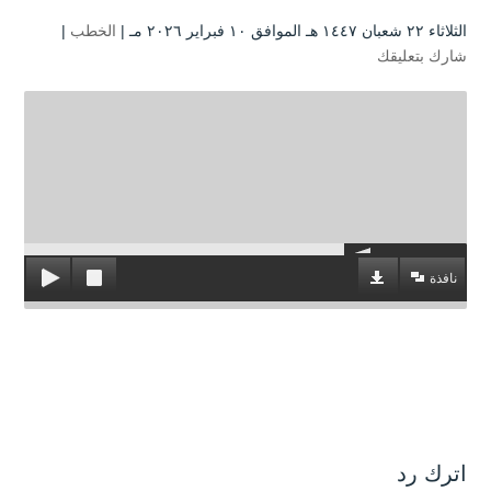
الثلاثاء ۲۲ شعبان ۱٤٤۷ هـ الموافق ۱۰ فبراير ۲۰۲٦ مـ |
الخطب
|
شارك بتعليقك
نافذة
اترك رد